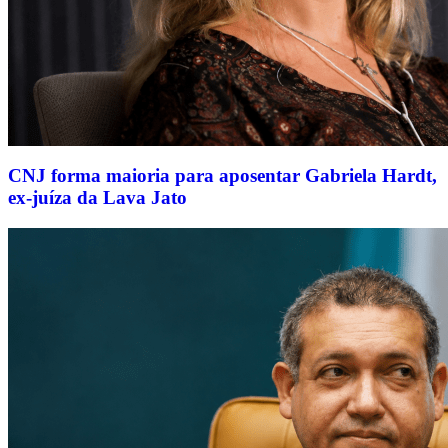
CNJ forma maioria para aposentar Gabriela Hardt,
ex-juíza da Lava Jato