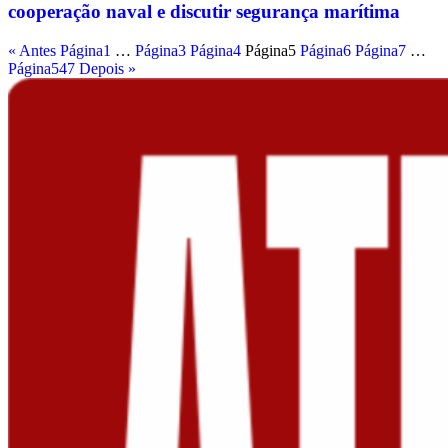
cooperação naval e discutir segurança marítima
« Antes
Página
1
…
Página
3
Página
4
Página
5
Página
6
Página
7
…
Página
547
Depois »