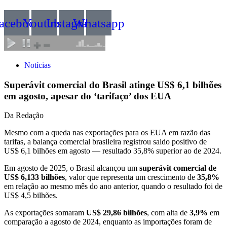
acebook
Youtube
Instagram
Whatsapp
Notícias
Superávit comercial do Brasil atinge US$ 6,1 bilhões
em agosto, apesar do ‘tarifaço’ dos EUA
Da Redação
Mesmo com a queda nas exportações para os EUA em razão das
tarifas, a balança comercial brasileira registrou saldo positivo de
US$ 6,1 bilhões em agosto — resultado 35,8% superior ao de 2024.
Em agosto de 2025, o Brasil alcançou um
superávit comercial de
US$ 6,133 bilhões
, valor que representa um crescimento de
35,8%
em relação ao mesmo mês do ano anterior, quando o resultado foi de
US$ 4,5 bilhões.
As exportações somaram
US$ 29,86 bilhões
, com alta de
3,9%
em
comparação a agosto de 2024, enquanto as importações foram de