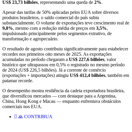
US$ 23,73 bilhões
, representando uma queda de
2%
.
Apesar das tarifas de 50% aplicadas pelos EUA sobre diversos
produtos brasileiros, o saldo comercial do país subiu
substancialmente. O volume de exportações teve crescimento real de
9,8%
, mesmo com a redução média de preços em
3,5%
,
impulsionado principalmente pelos segmentos extrativo, de
transformação e agropecuário.
O resultado de agosto contribuiu significativamente para estabelecer
recordes nos primeiros oito meses de 2025. As exportações
acumuladas no período chegaram a
US$ 227,6 bilhões
, valor
histórico que ultrapassou em 0,5% o registrado no mesmo período
de 2024 (US$ 226,5 bilhões). Já a corrente de comércio
(exportações + importações) atingiu
US$ 412,4 bilhões
, também em
patamar recorde.
O desempenho mostra resiliência da cadeia exportadora brasileira,
que diversificou mercados — com destaque para a Argentina,
China, Hong Kong e Macau — enquanto enfrentava obstáculos
comerciais nos EUA.
🙏 CONTRIBUA