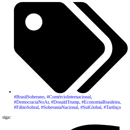
#BrasilSoberano
,
#ComércioInternacional
,
#DemocraciaNoAr
,
#DonaldTrump
,
#EconomiaBrasileira
,
#FábioSobral
,
#SoberaniaNacional
,
#SulGlobal
,
#Tarifaço
siga: