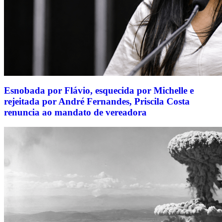
Esnobada por Flávio, esquecida por Michelle e
rejeitada por André Fernandes, Priscila Costa
renuncia ao mandato de vereadora