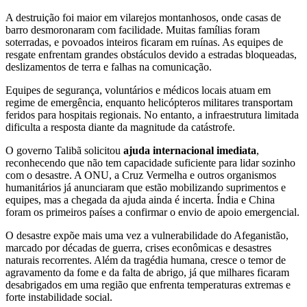
A destruição foi maior em vilarejos montanhosos, onde casas de
barro desmoronaram com facilidade. Muitas famílias foram
soterradas, e povoados inteiros ficaram em ruínas. As equipes de
resgate enfrentam grandes obstáculos devido a estradas bloqueadas,
deslizamentos de terra e falhas na comunicação.
Equipes de segurança, voluntários e médicos locais atuam em
regime de emergência, enquanto helicópteros militares transportam
feridos para hospitais regionais. No entanto, a infraestrutura limitada
dificulta a resposta diante da magnitude da catástrofe.
O governo Talibã solicitou
ajuda internacional imediata
,
reconhecendo que não tem capacidade suficiente para lidar sozinho
com o desastre. A ONU, a Cruz Vermelha e outros organismos
humanitários já anunciaram que estão mobilizando suprimentos e
equipes, mas a chegada da ajuda ainda é incerta. Índia e China
foram os primeiros países a confirmar o envio de apoio emergencial.
O desastre expõe mais uma vez a vulnerabilidade do Afeganistão,
marcado por décadas de guerra, crises econômicas e desastres
naturais recorrentes. Além da tragédia humana, cresce o temor de
agravamento da fome e da falta de abrigo, já que milhares ficaram
desabrigados em uma região que enfrenta temperaturas extremas e
forte instabilidade social.