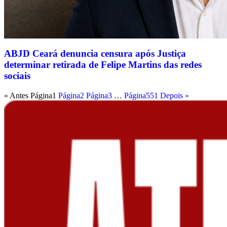
ABJD Ceará denuncia censura após Justiça
determinar retirada de Felipe Martins das redes
sociais
« Antes
Página
1
Página
2
Página
3
…
Página
551
Depois »