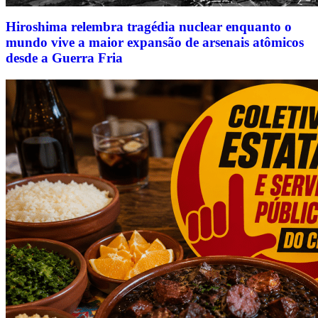
Hiroshima relembra tragédia nuclear enquanto o
mundo vive a maior expansão de arsenais atômicos
desde a Guerra Fria