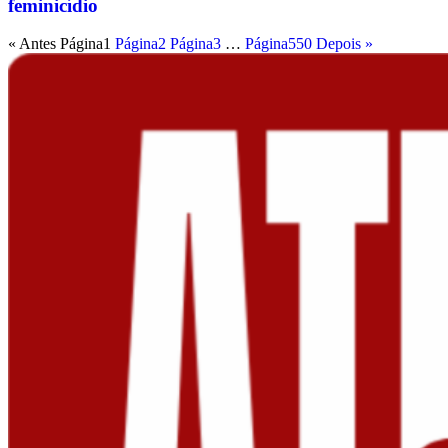
feminicídio
« Antes
Página
1
Página
2
Página
3
…
Página
550
Depois »