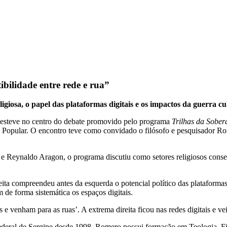
ibilidade entre rede e rua”
giosa, o papel das plataformas digitais e os impactos da guerra cu
ural esteve no centro do debate promovido pelo programa
Trilhas da Sober
Popular. O encontro teve como convidado o filósofo e pesquisador Rome
Reynaldo Aragon, o programa discutiu como setores religiosos conserv
a compreendeu antes da esquerda o potencial político das plataformas 
de forma sistemática os espaços digitais.
 e venham para as ruas’. A extrema direita ficou nas redes digitais e vei
deral de Sergipe desde 1998, Romero possui formação em Teologia, Filo