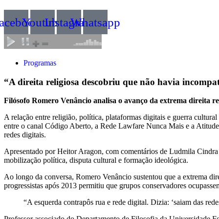
acebook
Youtube
Instagram
Whatsapp
Programas
“A direita religiosa descobriu que não havia incompat
Filósofo Romero Venâncio analisa o avanço da extrema direita reli
A relação entre religião, política, plataformas digitais e guerra cult
entre o canal Código Aberto, a Rede Lawfare Nunca Mais e a Atitude 
redes digitais.
Apresentado por Heitor Aragon, com comentários de Ludmila Cindra e 
mobilização política, disputa cultural e formação ideológica.
Ao longo da conversa, Romero Venâncio sustentou que a extrema direit
progressistas após 2013 permitiu que grupos conservadores ocupassem 
“A esquerda contrapôs rua e rede digital. Dizia: ‘saiam das redes
Professor associado do Departamento de Filosofia da Universidade Fe