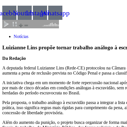
acebook
Youtube
Instagram
Whatsapp
Notícias
Luizianne Lins propõe tornar trabalho análogo à es
Da Redação
A deputada federal Luizianne Lins (Rede-CE) protocolou na Câmara d
aumenta a pena de reclusão prevista no Código Penal e passa a classi
A iniciativa chega em um momento de forte repercussão nacional após
por mais de cinco décadas em condições análogas à escravidão, sem re
herdadas do período escravocrata no Brasil.
Pela proposta, o trabalho análogo à escravidão passa a integrar a list
prática, isso significa regras mais rígidas para cumprimento da pena,
concessão de liberdade provisória.
Além do aumento da punição, o projeto busca organizar de forma mais 