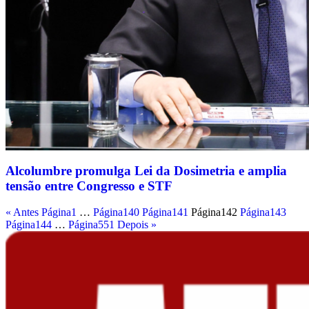
Alcolumbre promulga Lei da Dosimetria e amplia
tensão entre Congresso e STF
« Antes
Página
1
…
Página
140
Página
141
Página
142
Página
143
Página
144
…
Página
551
Depois »