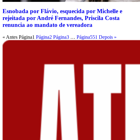
Esnobada por Flávio, esquecida por Michelle e
rejeitada por André Fernandes, Priscila Costa
renuncia ao mandato de vereadora
« Antes
Página
1
Página
2
Página
3
…
Página
551
Depois »