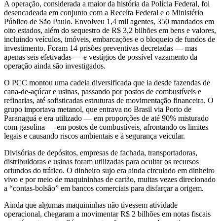
A operação, considerada a maior da história da Polícia Federal, foi
desencadeada em conjunto com a Receita Federal e o Ministério
Público de São Paulo. Envolveu 1,4 mil agentes, 350 mandados em
oito estados, além do sequestro de R$ 3,2 bilhões em bens e valores,
incluindo veículos, imóveis, embarcações e o bloqueio de fundos de
investimento. Foram 14 prisões preventivas decretadas — mas
apenas seis efetivadas — e vestígios de possível vazamento da
operação ainda são investigados.
O PCC montou uma cadeia diversificada que ia desde fazendas de
cana-de-açúcar e usinas, passando por postos de combustíveis e
refinarias, até sofisticadas estruturas de movimentação financeira. O
grupo importava metanol, que entrava no Brasil via Porto de
Paranaguá e era utilizado — em proporções de até 90% misturado
com gasolina — em postos de combustíveis, afrontando os limites
legais e causando riscos ambientais e à segurança veicular.
Divisórias de depósitos, empresas de fachada, transportadoras,
distribuidoras e usinas foram utilizadas para ocultar os recursos
oriundos do tráfico. O dinheiro sujo era ainda circulado em dinheiro
vivo e por meio de maquininhas de cartão, muitas vezes direcionado
a “contas-bolsão” em bancos comerciais para disfarçar a origem.
Ainda que algumas maquininhas não tivessem atividade
operacional, chegaram a movimentar R$ 2 bilhões em notas fiscais