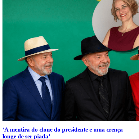
‘A mentira do clone do presidente e uma crença
longe de ser piada’