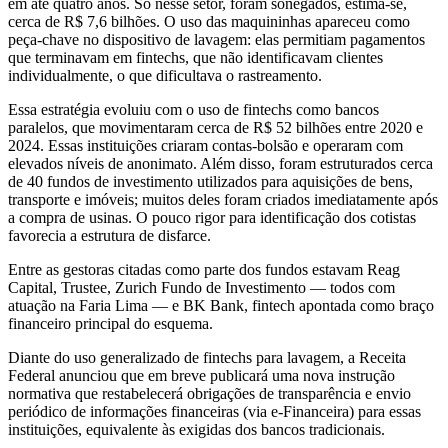
em até quatro anos. Só nesse setor, foram sonegados, estima-se,
cerca de R$ 7,6 bilhões. O uso das maquininhas apareceu como
peça-chave no dispositivo de lavagem: elas permitiam pagamentos
que terminavam em fintechs, que não identificavam clientes
individualmente, o que dificultava o rastreamento.
Essa estratégia evoluiu com o uso de fintechs como bancos
paralelos, que movimentaram cerca de R$ 52 bilhões entre 2020 e
2024. Essas instituições criaram contas-bolsão e operaram com
elevados níveis de anonimato. Além disso, foram estruturados cerca
de 40 fundos de investimento utilizados para aquisições de bens,
transporte e imóveis; muitos deles foram criados imediatamente após
a compra de usinas. O pouco rigor para identificação dos cotistas
favorecia a estrutura de disfarce.
Entre as gestoras citadas como parte dos fundos estavam Reag
Capital, Trustee, Zurich Fundo de Investimento — todos com
atuação na Faria Lima — e BK Bank, fintech apontada como braço
financeiro principal do esquema.
Diante do uso generalizado de fintechs para lavagem, a Receita
Federal anunciou que em breve publicará uma nova instrução
normativa que restabelecerá obrigações de transparência e envio
periódico de informações financeiras (via e-Financeira) para essas
instituições, equivalente às exigidas dos bancos tradicionais.