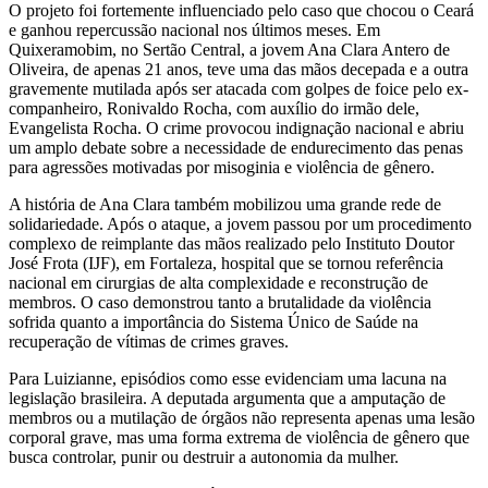
O projeto foi fortemente influenciado pelo caso que chocou o Ceará
e ganhou repercussão nacional nos últimos meses. Em
Quixeramobim, no Sertão Central, a jovem Ana Clara Antero de
Oliveira, de apenas 21 anos, teve uma das mãos decepada e a outra
gravemente mutilada após ser atacada com golpes de foice pelo ex-
companheiro, Ronivaldo Rocha, com auxílio do irmão dele,
Evangelista Rocha. O crime provocou indignação nacional e abriu
um amplo debate sobre a necessidade de endurecimento das penas
para agressões motivadas por misoginia e violência de gênero.
A história de Ana Clara também mobilizou uma grande rede de
solidariedade. Após o ataque, a jovem passou por um procedimento
complexo de reimplante das mãos realizado pelo Instituto Doutor
José Frota (IJF), em Fortaleza, hospital que se tornou referência
nacional em cirurgias de alta complexidade e reconstrução de
membros. O caso demonstrou tanto a brutalidade da violência
sofrida quanto a importância do Sistema Único de Saúde na
recuperação de vítimas de crimes graves.
Para Luizianne, episódios como esse evidenciam uma lacuna na
legislação brasileira. A deputada argumenta que a amputação de
membros ou a mutilação de órgãos não representa apenas uma lesão
corporal grave, mas uma forma extrema de violência de gênero que
busca controlar, punir ou destruir a autonomia da mulher.