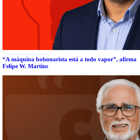
“A máquina bolsonarista está a todo vapor”, afirma
Felipe W. Martins