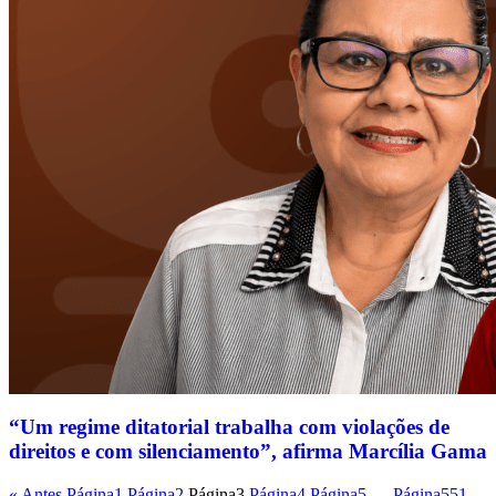
“Um regime ditatorial trabalha com violações de
direitos e com silenciamento”, afirma Marcília Gama
« Antes
Página
1
Página
2
Página
3
Página
4
Página
5
…
Página
551