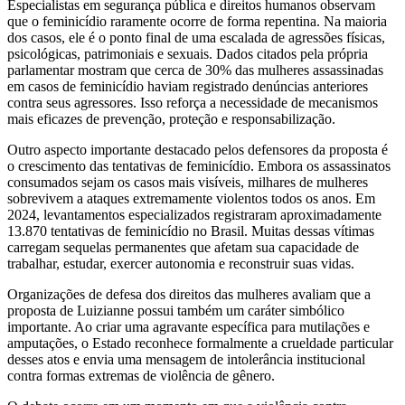
Especialistas em segurança pública e direitos humanos observam
que o feminicídio raramente ocorre de forma repentina. Na maioria
dos casos, ele é o ponto final de uma escalada de agressões físicas,
psicológicas, patrimoniais e sexuais. Dados citados pela própria
parlamentar mostram que cerca de 30% das mulheres assassinadas
em casos de feminicídio haviam registrado denúncias anteriores
contra seus agressores. Isso reforça a necessidade de mecanismos
mais eficazes de prevenção, proteção e responsabilização.
Outro aspecto importante destacado pelos defensores da proposta é
o crescimento das tentativas de feminicídio. Embora os assassinatos
consumados sejam os casos mais visíveis, milhares de mulheres
sobrevivem a ataques extremamente violentos todos os anos. Em
2024, levantamentos especializados registraram aproximadamente
13.870 tentativas de feminicídio no Brasil. Muitas dessas vítimas
carregam sequelas permanentes que afetam sua capacidade de
trabalhar, estudar, exercer autonomia e reconstruir suas vidas.
Organizações de defesa dos direitos das mulheres avaliam que a
proposta de Luizianne possui também um caráter simbólico
importante. Ao criar uma agravante específica para mutilações e
amputações, o Estado reconhece formalmente a crueldade particular
desses atos e envia uma mensagem de intolerância institucional
contra formas extremas de violência de gênero.