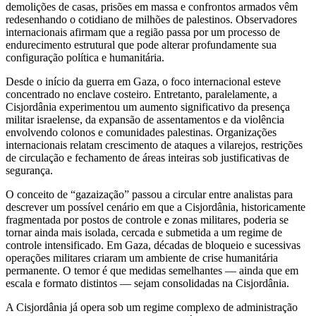
demolições de casas, prisões em massa e confrontos armados vêm
redesenhando o cotidiano de milhões de palestinos. Observadores
internacionais afirmam que a região passa por um processo de
endurecimento estrutural que pode alterar profundamente sua
configuração política e humanitária.
Desde o início da guerra em Gaza, o foco internacional esteve
concentrado no enclave costeiro. Entretanto, paralelamente, a
Cisjordânia experimentou um aumento significativo da presença
militar israelense, da expansão de assentamentos e da violência
envolvendo colonos e comunidades palestinas. Organizações
internacionais relatam crescimento de ataques a vilarejos, restrições
de circulação e fechamento de áreas inteiras sob justificativas de
segurança.
O conceito de “gazaização” passou a circular entre analistas para
descrever um possível cenário em que a Cisjordânia, historicamente
fragmentada por postos de controle e zonas militares, poderia se
tornar ainda mais isolada, cercada e submetida a um regime de
controle intensificado. Em Gaza, décadas de bloqueio e sucessivas
operações militares criaram um ambiente de crise humanitária
permanente. O temor é que medidas semelhantes — ainda que em
escala e formato distintos — sejam consolidadas na Cisjordânia.
A Cisjordânia já opera sob um regime complexo de administração