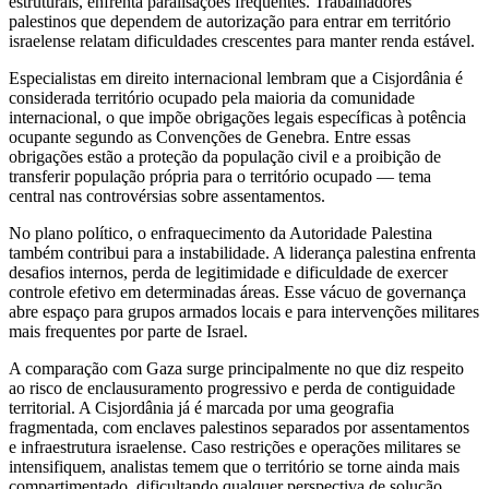
estruturais, enfrenta paralisações frequentes. Trabalhadores
palestinos que dependem de autorização para entrar em território
israelense relatam dificuldades crescentes para manter renda estável.
Especialistas em direito internacional lembram que a Cisjordânia é
considerada território ocupado pela maioria da comunidade
internacional, o que impõe obrigações legais específicas à potência
ocupante segundo as Convenções de Genebra. Entre essas
obrigações estão a proteção da população civil e a proibição de
transferir população própria para o território ocupado — tema
central nas controvérsias sobre assentamentos.
No plano político, o enfraquecimento da Autoridade Palestina
também contribui para a instabilidade. A liderança palestina enfrenta
desafios internos, perda de legitimidade e dificuldade de exercer
controle efetivo em determinadas áreas. Esse vácuo de governança
abre espaço para grupos armados locais e para intervenções militares
mais frequentes por parte de Israel.
A comparação com Gaza surge principalmente no que diz respeito
ao risco de enclausuramento progressivo e perda de contiguidade
territorial. A Cisjordânia já é marcada por uma geografia
fragmentada, com enclaves palestinos separados por assentamentos
e infraestrutura israelense. Caso restrições e operações militares se
intensifiquem, analistas temem que o território se torne ainda mais
compartimentado, dificultando qualquer perspectiva de solução