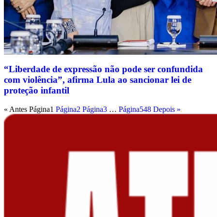
“Liberdade de expressão não pode ser confundida
com violência”, afirma Lula ao sancionar lei de
proteção infantil
« Antes
Página
1
Página
2
Página
3
…
Página
548
Depois »