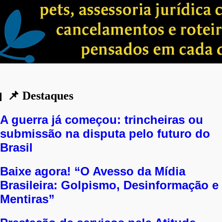
Dormindo com o inimigo: Enquanto a cr
aprofunda, a cooperação militar Brasil
continua intacta.
📌 Destaques
A guerra já começou: trincheiras ou
submissão na disputa pelo futuro do
Brasil
Baixe agora! “O Avesso da Mídia
Brasileira: Golpismo, Desinformação e
Mentiras”