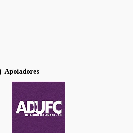
“As mesmas forças de 1964 estão em campo”
“O homeschooling é um projeto político e
ideológico”
Apoiadores