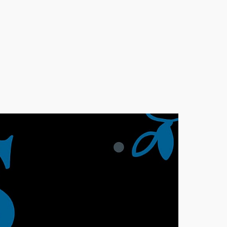
ula e abre caminho para nova conversa
bros no YouTube com planos a partir de R$ 7
lar