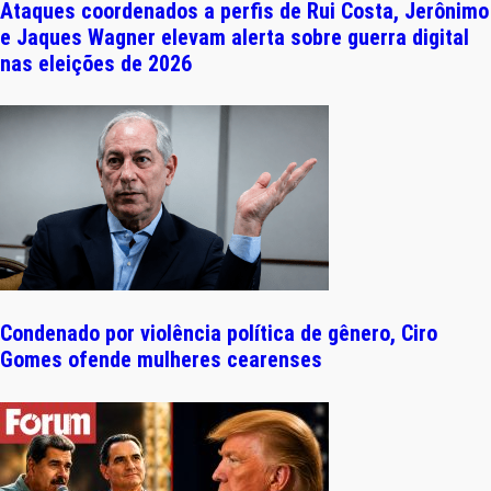
Ataques coordenados a perfis de Rui Costa, Jerônimo
e Jaques Wagner elevam alerta sobre guerra digital
nas eleições de 2026
Condenado por violência política de gênero, Ciro
Gomes ofende mulheres cearenses