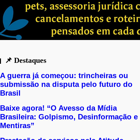
O Ceará acaba de dar um passo histórico
📌 Destaques
A guerra já começou: trincheiras ou
submissão na disputa pelo futuro do
Brasil
Baixe agora! “O Avesso da Mídia
Brasileira: Golpismo, Desinformação e
Mentiras”