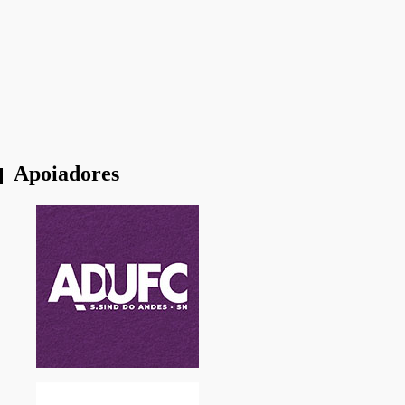
“As mesmas forças de 1964 estão em campo”
“O homeschooling é um projeto político e
ideológico”
Apoiadores