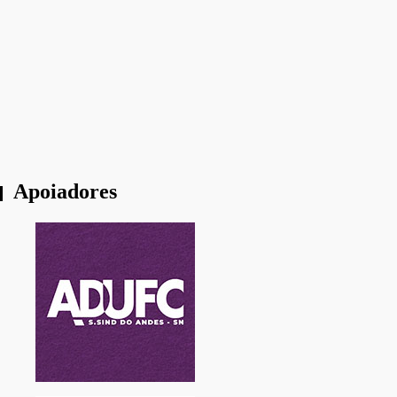
“As mesmas forças de 1964 estão em campo”
“O homeschooling é um projeto político e
ideológico”
Apoiadores