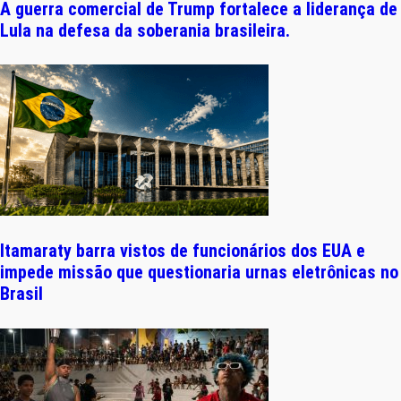
A guerra comercial de Trump fortalece a liderança de
Lula na defesa da soberania brasileira.
Itamaraty barra vistos de funcionários dos EUA e
impede missão que questionaria urnas eletrônicas no
Brasil