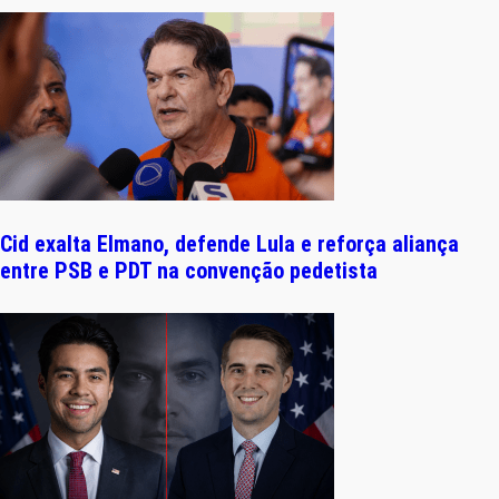
Cid exalta Elmano, defende Lula e reforça aliança
entre PSB e PDT na convenção pedetista