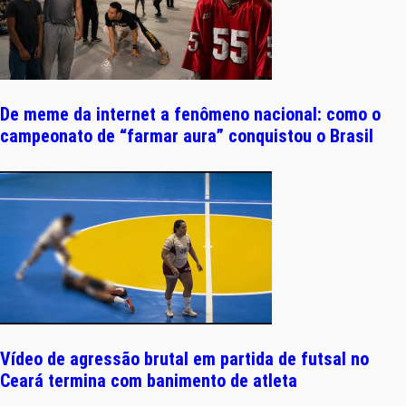
De meme da internet a fenômeno nacional: como o
campeonato de “farmar aura” conquistou o Brasil
Vídeo de agressão brutal em partida de futsal no
Ceará termina com banimento de atleta