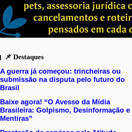
Capitulação fantasiada de realismo
📌 Destaques
A guerra já começou: trincheiras ou
submissão na disputa pelo futuro do
Brasil
Baixe agora! “O Avesso da Mídia
Brasileira: Golpismo, Desinformação e
Mentiras”