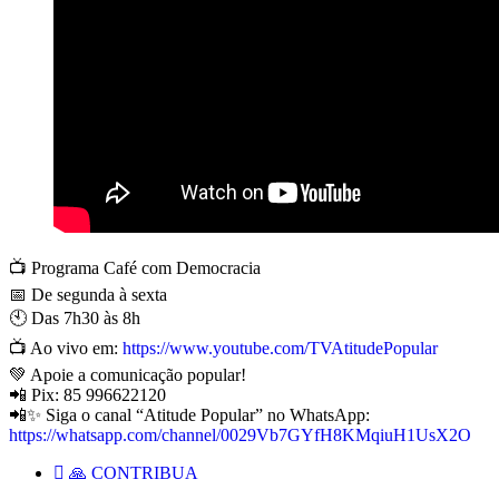
📺 Programa Café com Democracia
📅 De segunda à sexta
🕙 Das 7h30 às 8h
📺 Ao vivo em:
https://www.youtube.com/TVAtitudePopular
💚 Apoie a comunicação popular!
📲 Pix: 85 996622120
📲✨ Siga o canal “Atitude Popular” no WhatsApp:
https://whatsapp.com/channel/0029Vb7GYfH8KMqiuH1UsX2O
🙏 CONTRIBUA