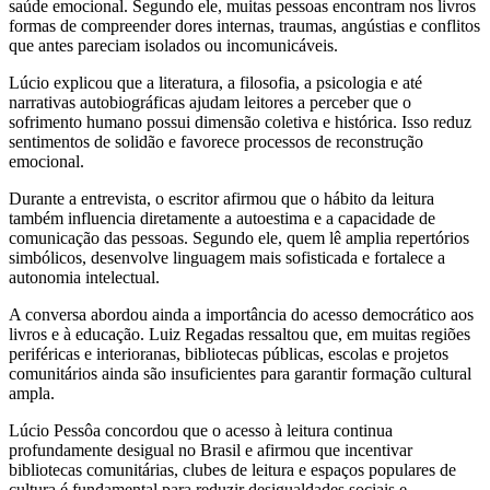
saúde emocional. Segundo ele, muitas pessoas encontram nos livros
formas de compreender dores internas, traumas, angústias e conflitos
que antes pareciam isolados ou incomunicáveis.
Lúcio explicou que a literatura, a filosofia, a psicologia e até
narrativas autobiográficas ajudam leitores a perceber que o
sofrimento humano possui dimensão coletiva e histórica. Isso reduz
sentimentos de solidão e favorece processos de reconstrução
emocional.
Durante a entrevista, o escritor afirmou que o hábito da leitura
também influencia diretamente a autoestima e a capacidade de
comunicação das pessoas. Segundo ele, quem lê amplia repertórios
simbólicos, desenvolve linguagem mais sofisticada e fortalece a
autonomia intelectual.
A conversa abordou ainda a importância do acesso democrático aos
livros e à educação. Luiz Regadas ressaltou que, em muitas regiões
periféricas e interioranas, bibliotecas públicas, escolas e projetos
comunitários ainda são insuficientes para garantir formação cultural
ampla.
Lúcio Pessôa concordou que o acesso à leitura continua
profundamente desigual no Brasil e afirmou que incentivar
bibliotecas comunitárias, clubes de leitura e espaços populares de
cultura é fundamental para reduzir desigualdades sociais e