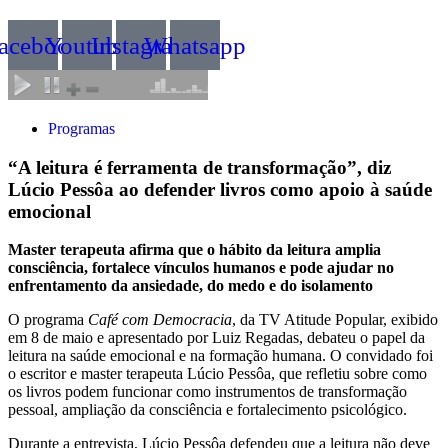
acebook
Youtube
Instagram
Whatsapp
Programas
“A leitura é ferramenta de transformação”, diz
Lúcio Pessôa ao defender livros como apoio à saúde
emocional
Master terapeuta afirma que o hábito da leitura amplia
consciência, fortalece vínculos humanos e pode ajudar no
enfrentamento da ansiedade, do medo e do isolamento
O programa
Café com Democracia
, da TV Atitude Popular, exibido
em 8 de maio e apresentado por Luiz Regadas, debateu o papel da
leitura na saúde emocional e na formação humana. O convidado foi
o escritor e master terapeuta Lúcio Pessôa, que refletiu sobre como
os livros podem funcionar como instrumentos de transformação
pessoal, ampliação da consciência e fortalecimento psicológico.
Durante a entrevista, Lúcio Pessôa defendeu que a leitura não deve