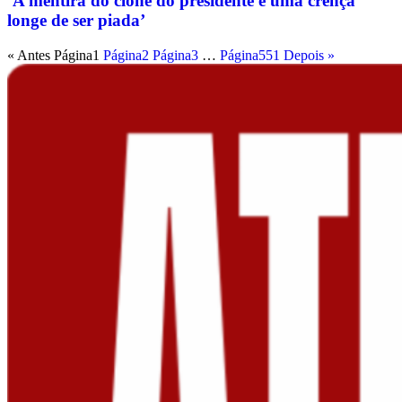
‘A mentira do clone do presidente e uma crença
longe de ser piada’
« Antes
Página
1
Página
2
Página
3
…
Página
551
Depois »