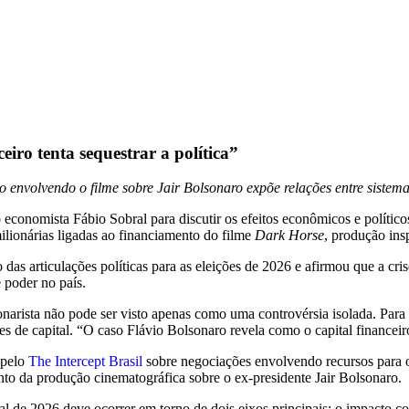
eiro tenta sequestrar a política”
volvendo o filme sobre Jair Bolsonaro expõe relações entre sistema fi
economista Fábio Sobral para discutir os efeitos econômicos e políti
lionárias ligadas ao financiamento do filme
Dark Horse
, produção insp
das articulações políticas para as eleições de 2026 e afirmou que a cr
 poder no país.
rista não pode ser visto apenas como uma controvérsia isolada. Para el
mes de capital. “O caso Flávio Bolsonaro revela como o capital financeiro
 pelo
The Intercept Brasil
sobre negociações envolvendo recursos para
nto da produção cinematográfica sobre o ex-presidente Jair Bolsonaro.
l de 2026 deve ocorrer em torno de dois eixos principais: o impacto con