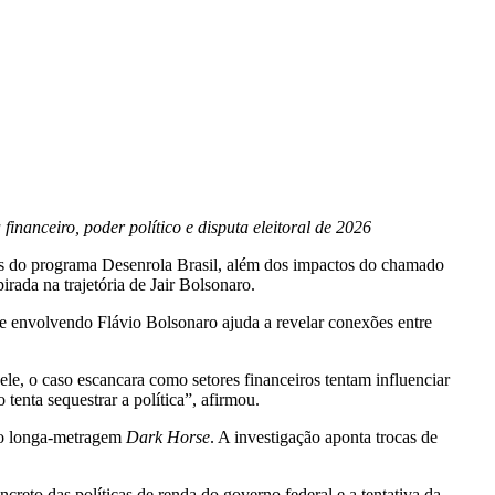
nanceiro, poder político e disputa eleitoral de 2026
cos do programa Desenrola Brasil, além dos impactos do chamado
irada na trajetória de Jair Bolsonaro.
ise envolvendo Flávio Bolsonaro ajuda a revelar conexões entre
e, o caso escancara como setores financeiros tentam influenciar
 tenta sequestrar a política”, afirmou.
 o longa-metragem
Dark Horse
. A investigação aponta trocas de
creto das políticas de renda do governo federal e a tentativa da