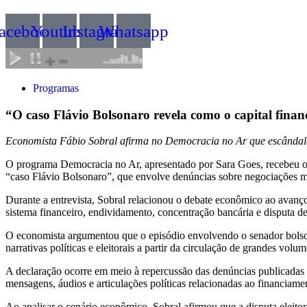
acebook
Youtube
Instagram
Whatsapp
Programas
“O caso Flávio Bolsonaro revela como o capital financ
Economista Fábio Sobral afirma no Democracia no Ar que escândalo en
O programa Democracia no Ar, apresentado por Sara Goes, recebeu o 
“caso Flávio Bolsonaro”, que envolve denúncias sobre negociações mi
Durante a entrevista, Sobral relacionou o debate econômico ao avanço 
sistema financeiro, endividamento, concentração bancária e disputa de
O economista argumentou que o episódio envolvendo o senador bolsona
narrativas políticas e eleitorais a partir da circulação de grandes volu
A declaração ocorre em meio à repercussão das denúncias publicadas
mensagens, áudios e articulações políticas relacionadas ao financiame
Ao analisar o cenário econômico, Sobral afirmou que a disputa eleitora