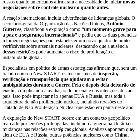
russos quanto americanos afirmaram a necessidade de iniciar
novas
negociações sobre controle nuclear o quanto antes
.
A reação internacional incluiu advertências de lideranças globais. O
secretário-geral da Organização das Nações Unidas,
António
Guterres
, classificou a expiração como
“um momento grave para
a paz e a segurança internacionais”
e pediu que as duas potências
retomem negociações para estabelecer um novo quadro de limites
verificáveis sobre arsenais nucleares, destacando que a ausência
dessas restrições pode aumentar o risco de proliferação e
instabilidade global.
Especialistas em política de armas estratégicas afirmam que, sem um
tratado como o New START, os mecanismos de
inspeção,
verificação e transparência que ajudaram a evitar
ambiguidades durante a Guerra Fria e depois dela deixarão de
existir
, complicando a avaliação do arsenal e das intenções de cada
país. Isso pode impactar não apenas EUA e Rússia, mas toda a
arquitetura de não proliferação nuclear, incluindo revisões do
Tratado de Não Proliferação Nuclear que estão em pauta neste ano.
A expiração do New START ocorre em um contexto geopolítico
marcado por tensões prolongadas, incluindo a guerra na Ucrânia e
mudanças nas relações estratégicas globais. Analistas apontam que,
além de EUA e Rússia, outras potências nucleares como
China,