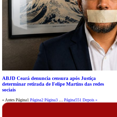
ABJD Ceará denuncia censura após Justiça
determinar retirada de Felipe Martins das redes
sociais
« Antes
Página
1
Página
2
Página
3
…
Página
551
Depois »