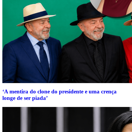
‘A mentira do clone do presidente e uma crença
longe de ser piada’