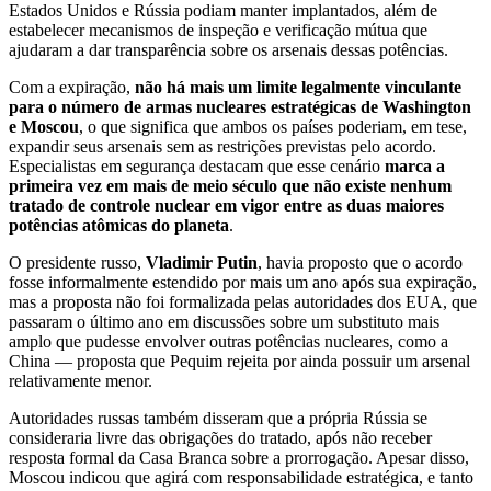
Estados Unidos e Rússia podiam manter implantados, além de
estabelecer mecanismos de inspeção e verificação mútua que
ajudaram a dar transparência sobre os arsenais dessas potências.
Com a expiração,
não há mais um limite legalmente vinculante
para o número de armas nucleares estratégicas de Washington
e Moscou
, o que significa que ambos os países poderiam, em tese,
expandir seus arsenais sem as restrições previstas pelo acordo.
Especialistas em segurança destacam que esse cenário
marca a
primeira vez em mais de meio século que não existe nenhum
tratado de controle nuclear em vigor entre as duas maiores
potências atômicas do planeta
.
O presidente russo,
Vladimir Putin
, havia proposto que o acordo
fosse informalmente estendido por mais um ano após sua expiração,
mas a proposta não foi formalizada pelas autoridades dos EUA, que
passaram o último ano em discussões sobre um substituto mais
amplo que pudesse envolver outras potências nucleares, como a
China — proposta que Pequim rejeita por ainda possuir um arsenal
relativamente menor.
Autoridades russas também disseram que a própria Rússia se
consideraria livre das obrigações do tratado, após não receber
resposta formal da Casa Branca sobre a prorrogação. Apesar disso,
Moscou indicou que agirá com responsabilidade estratégica, e tanto