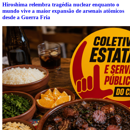
Hiroshima relembra tragédia nuclear enquanto o
mundo vive a maior expansão de arsenais atômicos
desde a Guerra Fria